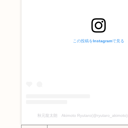
この投稿をInstagramで見る
秋元龍太朗 Akimoto Ryutaro(@ryutaro_aki