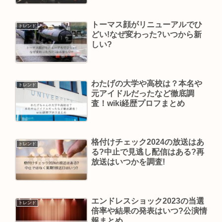
トーマス顔がリニューアルでひ
トレンド
どい!なぜ変わった?いつから新
しい?
わたげの大学や高校は？本名や
トレンド
元アイドルだったなど徹底調
査！wiki経歴プロフまとめ
格付けチェック2024の放送はあ
トレンド
る?中止で見逃し配信はある?再
放送はいつかを調査!
エンドレスショック2023の当選
トレンド
倍率や結果の発表はいつ?公演情
報まとめ