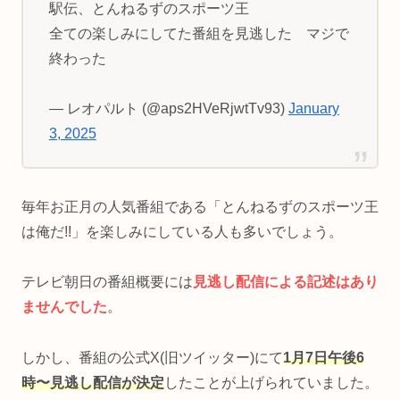
駅伝、とんねるずのスポーツ王
全ての楽しみにしてた番組を見逃した マジで
終わった
— レオパルト (@aps2HVeRjwtTv93)
January
3, 2025
毎年お正月の人気番組である「とんねるずのスポーツ王
は俺だ!!」を楽しみにしている人も多いでしょう。
テレビ朝日の番組概要には
見逃し配信による記述はあり
ませんでした
。
しかし、番組の公式X(旧ツイッター)にて
1月7日午後6
時〜見逃し配信が決定
したことが上げられていました。