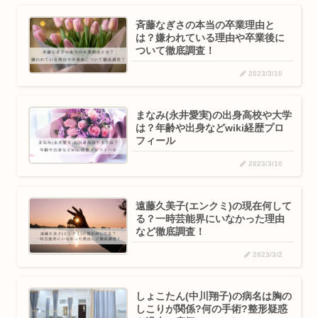
斉藤なぎさの本当の卒業理由と
は？嫌われている理由や卒業後に
ついて徹底調査！
2023/3/10
まなみ(永井愛実)の出身高校や大学
は？年齢や出身などwiki経歴プロ
フィール
2023/3/10
遠藤久美子(エンクミ)の現在何して
る？一時芸能界にいなかった理由
など徹底調査！
2023/3/2
しょこたん(中川翔子)の病名は胸の
しこりが関係?何の手術?整形疑惑