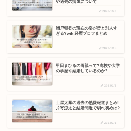
や過去の病気について
2023/1/25
瀬戸朝香の現在の姿が昔と別人す
ぎる?wiki経歴プロフまとめ
2023/1/15
甲田まひるの両親って?高校や大学
の学歴や結婚しているのか?
2023/1/2
土屋太鳳の過去の熱愛報道まとめ!
片寄涼太と結婚間近で馴れ初めは?
2023/1/1