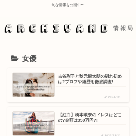
旬な情報を公開中〜
女優
吉谷彩子と秋元龍太朗の馴れ初め
は?プロフや経歴を徹底調査!
2024/1/1
【紅白】橋本環奈のドレスはどこ
の?金額は350万円?!
2023/12/31