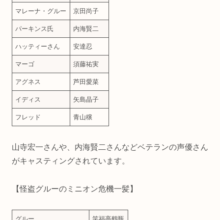
マレーナ・グルー
京田尚子
パーキンス氏
内海賢二
ハッティーさん
安達忍
マーゴ
須藤祐実
アグネス
芦田愛菜
イディス
矢島晶子
フレッド
青山穣
山寺宏一さんや、内海賢二さんなどベテランの声優さん
がキャスティングされています。
【怪盗グルーのミニオン危機一髪】
グルー
笑福亭鶴瓶