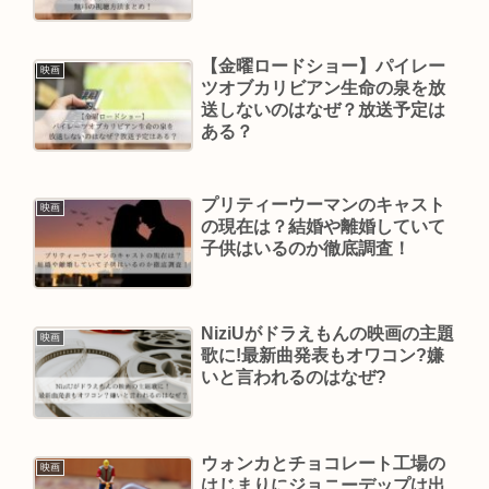
【金曜ロードショー】パイレー
映画
ツオブカリビアン生命の泉を放
送しないのはなぜ？放送予定は
ある？
プリティーウーマンのキャスト
映画
の現在は？結婚や離婚していて
子供はいるのか徹底調査！
NiziUがドラえもんの映画の主題
映画
歌に!最新曲発表もオワコン?嫌
いと言われるのはなぜ?
ウォンカとチョコレート工場の
映画
はじまりにジョニーデップは出