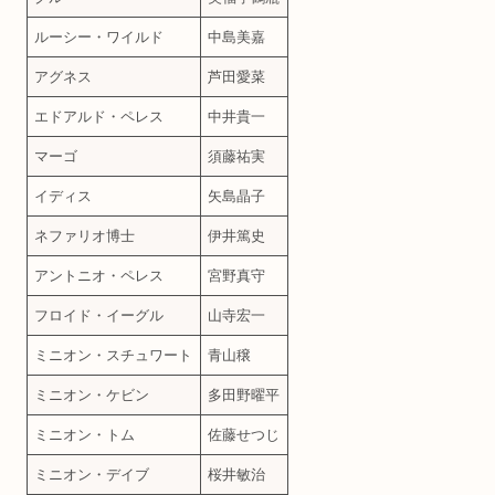
ルーシー・ワイルド
中島美嘉
アグネス
芦田愛菜
エドアルド・ペレス
中井貴一
マーゴ
須藤祐実
イディス
矢島晶子
ネファリオ博士
伊井篤史
アントニオ・ペレス
宮野真守
フロイド・イーグル
山寺宏一
ミニオン・スチュワート
青山穣
ミニオン・ケビン
多田野曜平
ミニオン・トム
佐藤せつじ
ミニオン・デイブ
桜井敏治