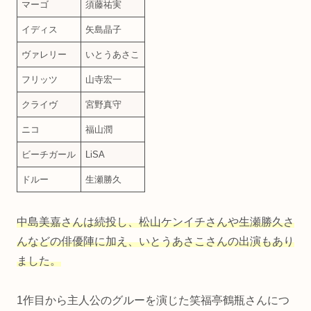
マーゴ
須藤祐実
イディス
矢島晶子
ヴァレリー
いとうあさこ
フリッツ
山寺宏一
クライヴ
宮野真守
ニコ
福山潤
ビーチガール
LiSA
ドルー
生瀬勝久
中島美嘉さんは続投し、松山ケンイチさんや生瀬勝久さ
んなどの俳優陣に加え、いとうあさこさんの出演もあり
ました。
1作目から主人公のグルーを演じた笑福亭鶴瓶さんにつ