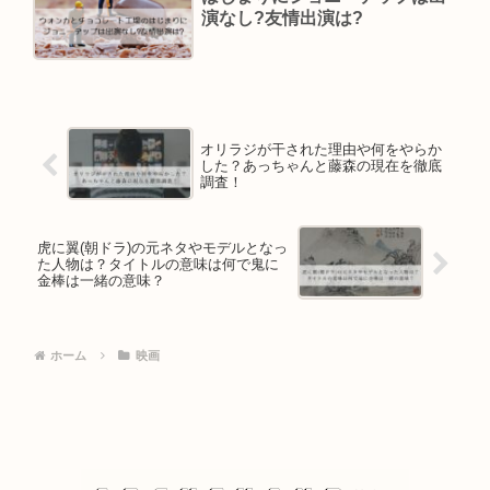
演なし?友情出演は?
オリラジが干された理由や何をやらか
した？あっちゃんと藤森の現在を徹底
調査！
虎に翼(朝ドラ)の元ネタやモデルとなっ
た人物は？タイトルの意味は何で鬼に
金棒は一緒の意味？
ホーム
映画