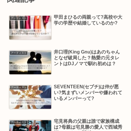
甲田まひるの両親って?高校や大
アーティスト
学の学歴や結婚しているのか?
井口理(King Gnu)はあのちゃん
アーティスト
となぜ破局した？熱愛の元タレ
ントはDJノマで馴れ初めは？
SEVENTEEN(セブチ)は仲が悪
アーティスト
い?気まずいメンバーや嫌われて
いるメンバーって?
宅見将典の父親は誰で家族構成
アーティスト
は?母親は宅見勝の愛人で西城秀