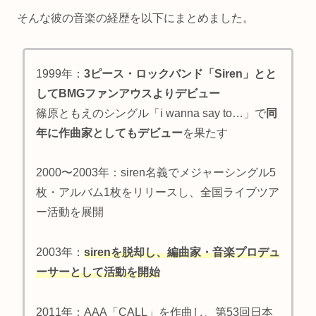
そんな彼の音楽の経歴を以下にまとめました。
1999年：
3ピース・
ロックバンド「Siren」とと
してBMGファンアウスよりデビュー
篠原ともえのシングル「i wanna say to…」で
同
年に作曲家としてもデビュー
を果たす
2000〜2003年：siren名義でメジャーシングル5
枚・アルバム1枚をリリースし、全国ライブツア
ー活動を展開
2003年：
sirenを脱却し、編曲家・音楽プロデュ
ーサーとして活動を開始
2011年：AAA「CALL」を作曲し、第53回日本