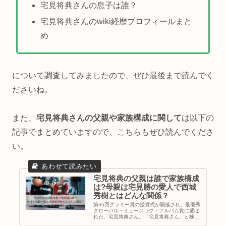
宅見将典さんの息子は誰？
宅見将典さんのwiki経歴プロフィールまと
め
について調査してみましたので、ぜひ最後まで読んでく
ださいね。
また、
宅見将典さんの父親や家族構成に関して
は以下の
記事でまとめていますので、こちらもぜひ読んでくださ
い。
宅見将典の父親は誰で家族構成
は?母親は宅見勝の愛人で西城
秀樹とはどんな関係？
第65回グラミー賞の授賞式が開催され、最優秀
グローバル・ミュージック・アルバム賞に選ば
れた、宅見将典さん。「宅見将典さん」と検索
すると「父」や「西城秀樹」のワードがでてき