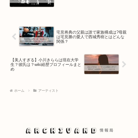
宅見将典の父親は誰で家族構成は?母親
は宅見勝の愛人で西城秀樹とはどんな
関係？
【美人すぎる】小川きららは現在大学
生？彼氏は？wiki経歴プロフィールまと
め
ホーム
アーティスト