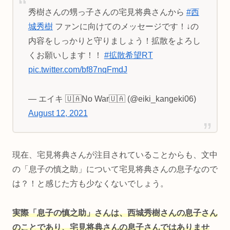
秀樹さんの甥っ子さんの宅見将典さんから
#西
城秀樹
ファンに向けてのメッセージです！↓の
内容をしっかりと守りましょう！拡散をよろし
くお願いします！！
#拡散希望RT
pic.twitter.com/bf87nqFmdJ
— エイキ 🇺🇦No War🇺🇦 (@eiki_kangeki06)
August 12, 2021
現在、宅見将典さんが注目されていることからも、文中
の「息子の慎之助」について宅見将典さんの息子なので
は？！と感じた方も少なくないでしょう。
実際「息子の慎之助」さんは、西城秀樹さんの息子さん
のことであり、宅見将典さんの息子さんではありませ