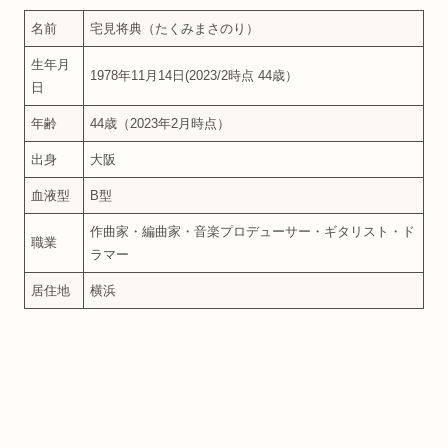
名前
宅見将典（たくみまさのり）
生年月
1978年11月14日(2023/2時点 44歳）
日
年齢
44歳（2023年2月時点）
出身
大阪
血液型
B型
作曲家・編曲家・音楽プロデューサー・ギタリスト・ド
職業
ラマー
居住地
横浜