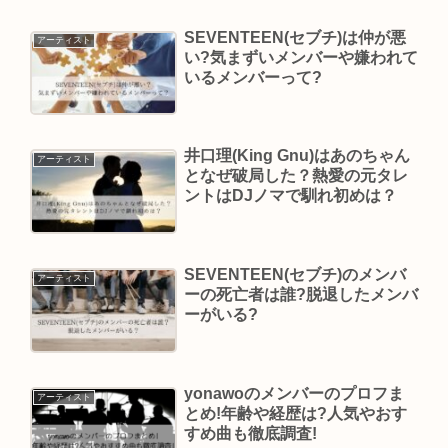
SEVENTEEN(セブチ)は仲が悪
アーティスト
い?気まずいメンバーや嫌われて
いるメンバーって?
井口理(King Gnu)はあのちゃん
アーティスト
となぜ破局した？熱愛の元タレ
ントはDJノマで馴れ初めは？
SEVENTEEN(セブチ)のメンバ
アーティスト
ーの死亡者は誰?脱退したメンバ
ーがいる?
yonawoのメンバーのプロフま
アーティスト
とめ!年齢や経歴は?人気やおす
すめ曲も徹底調査!